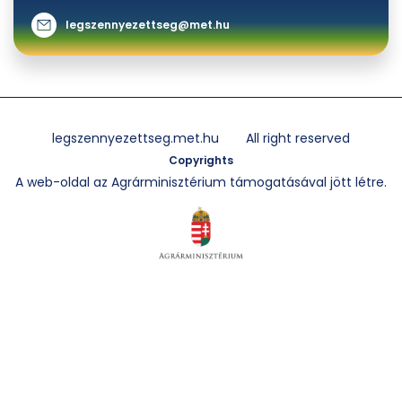
legszennyezettseg@met.hu
legszennyezettseg.met.hu
All right reserved
Copyrights
A web-oldal az Agrárminisztérium támogatásával jött létre.