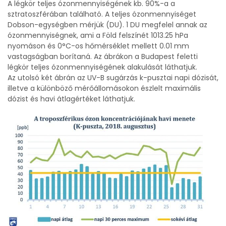
A légkör teljes ózonmennyiségének kb. 90%-a a
sztratoszférában található. A teljes ózonmennyiséget
Dobson-egységben mérjük (DU). 1 DU megfelel annak az
ózonmennyiségnek, ami a Föld felszínét 1013.25 hPa
nyomáson és 0°C-os hőmérséklet mellett 0.01 mm
vastagságban borítaná. Az ábrákon a Budapest feletti
légkör teljes ózonmennyiségének alakulását láthatjuk.
Az utolsó két ábrán az UV-B sugárzás k-pusztai napi dózisát,
illetve a különböző mérőállomásokon észlelt maximális
dózist és havi átlagértéket láthatjuk.