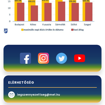
ELÉRHETŐSÉG
legszennyezettseg@met.hu