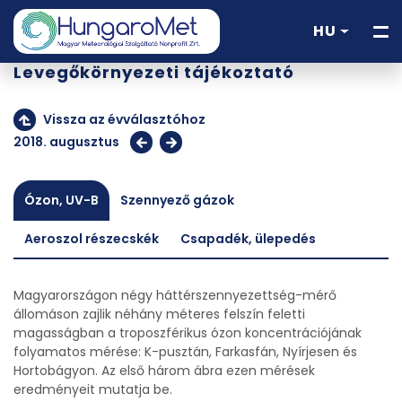
HU
Levegőkörnyezeti tájékoztató
Vissza az évválasztóhoz
2018. augusztus
Ózon, UV-B
Szennyező gázok
Aeroszol részecskék
Csapadék, ülepedés
Magyarországon négy háttérszennyezettség-mérő
állomáson zajlik néhány méteres felszín feletti
magasságban a troposzférikus ózon koncentrációjának
folyamatos mérése: K-pusztán, Farkasfán, Nyírjesen és
Hortobágyon. Az első három ábra ezen mérések
eredményeit mutatja be.