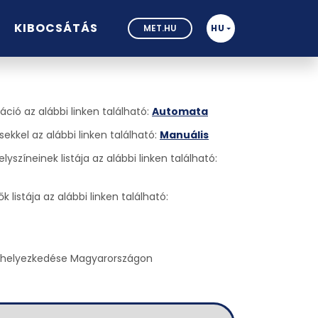
KIBOCSÁTÁS
MET.HU
HU
ió az alábbi linken található:
Automata
kkel az alábbi linken található:
Manuális
zíneinek listája az alábbi linken található:
istája az alábbi linken található:
lhelyezkedése Magyarországon