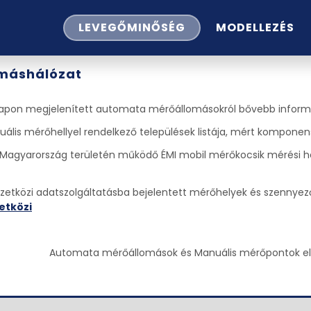
LEVEGŐMINŐSÉG
MODELLEZÉS
omáshálózat
apon megjelenített automata mérőállomásokról bővebb informác
ális mérőhellyel rendelkező települések listája, mért komponense
Magyarország területén működő ÉMI mobil mérőkocsik mérési helys
etközi adatszolgáltatásba bejelentett mérőhelyek és szennyezők l
tközi
Automata mérőállomások és Manuális mérőpontok e