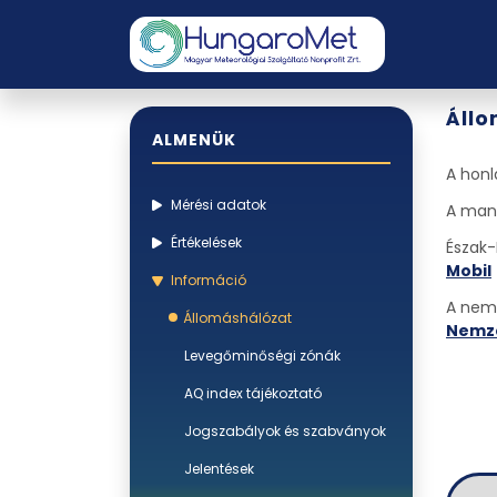
Áll
ALMENÜK
A honl
Mérési adatok
A manu
Értékelések
Észak-
Mobil
Információ
A nemz
Állomáshálózat
Nemze
Levegőminőségi zónák
AQ index tájékoztató
Jogszabályok és szabványok
Jelentések