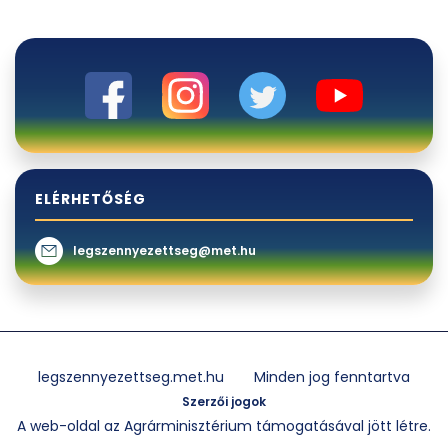
ELÉRHETŐSÉG
legszennyezettseg@met.hu
legszennyezettseg.met.hu
Minden jog fenntartva
Szerzői jogok
A web-oldal az Agrárminisztérium támogatásával jött létre.