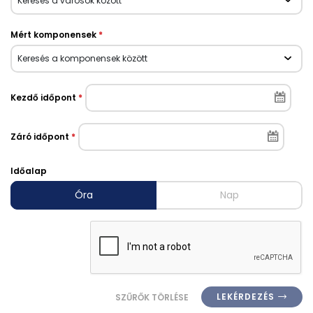
Keresés a városok között
Mért komponensek
*
Keresés a komponensek között
Kezdő időpont
*
Záró időpont
*
Időalap
Óra
Nap
LEKÉRDEZÉS
SZŰRŐK TÖRLÉSE