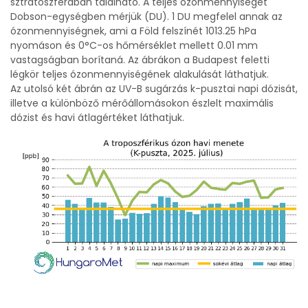
sztratoszférában található. A teljes ózonmennyiséget
Dobson-egységben mérjük (DU). 1 DU megfelel annak az
ózonmennyiségnek, ami a Föld felszínét 1013.25 hPa
nyomáson és 0°C-os hőmérséklet mellett 0.01 mm
vastagságban borítaná. Az ábrákon a Budapest feletti
légkör teljes ózonmennyiségének alakulását láthatjuk.
Az utolsó két ábrán az UV-B sugárzás k-pusztai napi dózisát,
illetve a különböző mérőállomásokon észlelt maximális
dózist és havi átlagértéket láthatjuk.