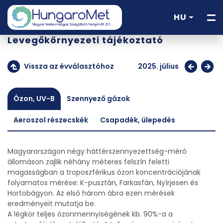
HU
Levegőkörnyezeti tájékoztató
Vissza az évválasztóhoz
2025. július
Ózon, UV-B
Szennyező gázok
Aeroszol részecskék
Csapadék, ülepedés
Magyarországon négy háttérszennyezettség-mérő
állomáson zajlik néhány méteres felszín feletti
magasságban a troposzférikus ózon koncentrációjának
folyamatos mérése: K-pusztán, Farkasfán, Nyírjesen és
Hortobágyon. Az első három ábra ezen mérések
eredményeit mutatja be.
A légkör teljes ózonmennyiségének kb. 90%-a a