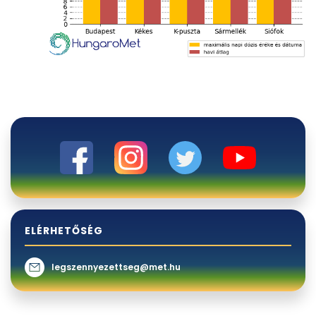
ELÉRHETŐSÉG
legszennyezettseg@met.hu